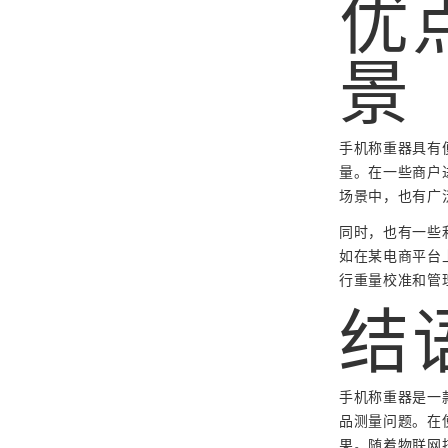
优
景
手机称重器具有
量。在一些商户
场景中，也有广
同时，也有一些
如在某电商平台
行重量校准和管
结
手机称重器是一
品测量问题。在
果。随着物联网