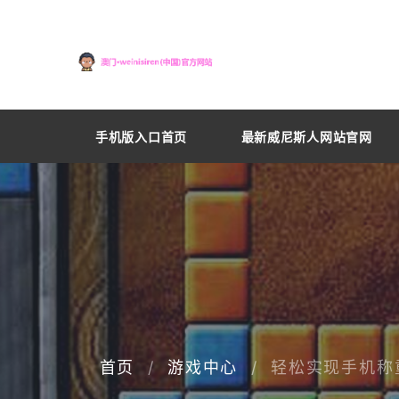
手机版入口首页
最新威尼斯人网站官网
轻松实现手机称
首页
游戏中心