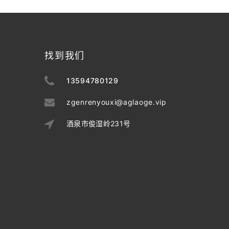
找到我们
13594780129
zgenrenyouxi@aglaoge.vip
酒泉市俊湿岭231号