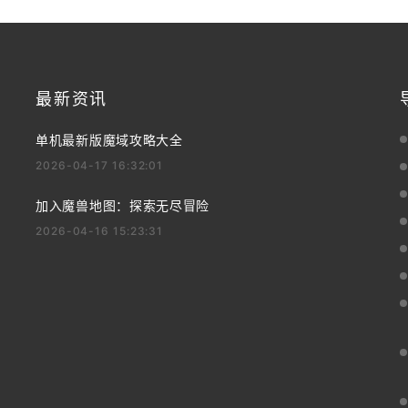
最新资讯
单机最新版魔域攻略大全
2026-04-17 16:32:01
加入魔兽地图：探索无尽冒险
2026-04-16 15:23:31