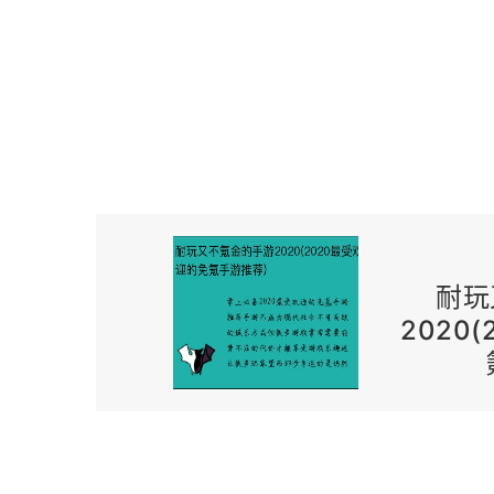
耐玩
2020