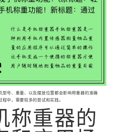
机型号、重量、以及摆放位置都会影响称重器的准确
过程中，需要较多的尝试和实践。
机称重器的