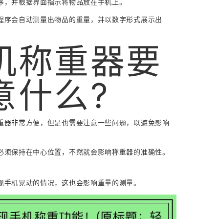
序，并根据界面指示将物品放在手机上。
程序会自动测量出物品的重量，并以数字形式展示出
机称重器要
意什么?
重器非常方便，但是也需要注意一些问题，以避免影响
必须保持在中心位置，不然就会影响称重器的准确性。
现手机晃动的情况，这也会影响重量的测量。