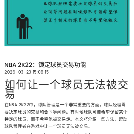
NBA 2K22：锁定球员交易功能
2026-03-23 15:08:15
如何让一个球员无法被交
易
在NBA 2K22中，球队管理是一个非常重要的方面。球队经理需
要决定球员的交易和合同等问题。有时候球队可能希望保留某个
特定的球员，而不希望他被交易走。本文将介绍一些方法，帮助
球队管理者在游戏中让一个球员无法被交易。