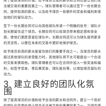
除了提高球员的价值，给予球员合适的薪水和合同也是让他们无
法被交易的重要因素之一。球队管理者可以通过签下一份长期合
同，提供较高的薪水，以及给予球员一些额外的奖金和福利来增
加他们的留队动力。
签下一份长期合同可以向其他球队传递一个明确的信号：球队计
划长期留住这个球员。长期合同可以给球员带来稳定感和安全
感，使他们更愿意留在球队中。长期合同还可以为球队提供更多
的灵活性，以便在未来的交易中更好地保护球员。
给予球员较高的薪水是留住他们的重要手段之一。当球员的薪水
超过其他球队的承受能力时，其他球队将不太可能提出一个合适
的交易来换取他。球队管理者还可以在合同中加入一些奖金和福
利，如签字奖金、季后赛奖金、球队股份等，以增加球员留队的
动力。
3. 建立良好的团队化氛
围
除了提高球员的价值和给予合适的薪水和合同外，建立一个良好
的团队化氛围也是让球员无法被交易的重要因素之一。当球员感