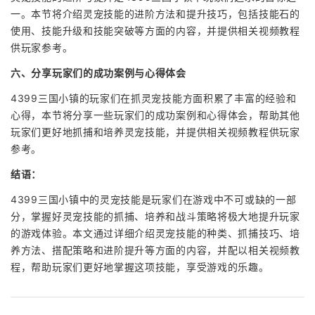
一。本节将介绍灵宠技能的进阶方法和提升技巧，包括技能石的
使用、技能升级和技能突破等方面的内容，并提供相关视频教程
供玩家参考。
六、分享玩家们的成功案例与心得体会
4399三国小镇的玩家们在抓灵宠技能方面积累了丰富的经验和
心得，本节将分享一些玩家们的成功案例和心得体会，帮助其他
玩家们更好地抓捕和培养灵宠技能，并提供相关视频教程供玩家
参考。
结语：
4399三国小镇中的灵宠技能是玩家们在游戏中不可或缺的一部
分，掌握好灵宠技能的抓捕、培养和战斗策略将极大地提升玩家
的游戏体验。本文通过详细介绍灵宠技能的种类、抓捕技巧、培
养方法、搭配策略和进阶提升等方面的内容，并配以相关视频教
程，帮助玩家们更好地掌握这项技能，享受游戏的乐趣。