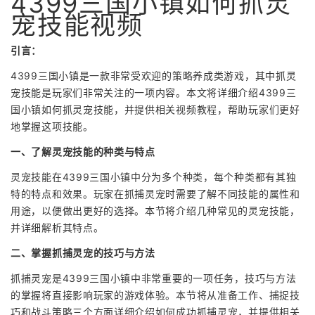
4399三国小镇如何抓灵
宠技能视频
引言：
4399三国小镇是一款非常受欢迎的策略养成类游戏，其中抓灵
宠技能是玩家们非常关注的一项内容。本文将详细介绍4399三
国小镇如何抓灵宠技能，并提供相关视频教程，帮助玩家们更好
地掌握这项技能。
一、了解灵宠技能的种类与特点
灵宠技能在4399三国小镇中分为多个种类，每个种类都有其独
特的特点和效果。玩家在抓捕灵宠时需要了解不同技能的属性和
用途，以便做出更好的选择。本节将介绍几种常见的灵宠技能，
并详细解析其特点。
二、掌握抓捕灵宠的技巧与方法
抓捕灵宠是4399三国小镇中非常重要的一项任务，技巧与方法
的掌握将直接影响玩家的游戏体验。本节将从准备工作、捕捉技
巧和战斗策略三个方面详细介绍如何成功抓捕灵宠，并提供相关