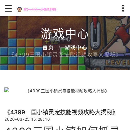
游戏中心
首页
游戏中心
《4399三国小镇灵宠技能视频攻略大揭秘》
《4399三国小镇灵宠技能视频攻略大揭秘》
2026-03-25 15:28:46