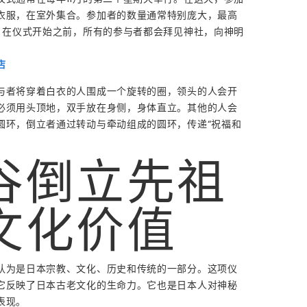
衣服，在室外集合。参加者的数量通常特别庞大，最高
人。在仪式开始之前，所有的参与者都会拜见神社，向神明
店
与者将穿着白衣的人围成一个旋转的圈，领头的人会开
必须用头顶地，双手放在身侧，身体直立。其他的人会
圆环，倒立者通过转动与牵动组成的圆环，传递“祝福和
谷倒立先祖
文化价值
认为是日本宗教、文化、历史和传统的一部分。这项仪
它反映了日本古老文化的生命力。它也是日本人对神秘
表现。