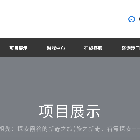
项目展示
游戏中心
在线客服
咨询澳门
项目展示
祖先：探索霞谷的新奇之旅(旅之新奇，谷霞探索—