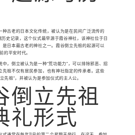
一种古老的日本文化传统，被认为是在民间广泛流传的
根据历史记录，这个仪式最早源于霞谷神社，该神社位于日
，是日本最古老的神社之一。霞谷倒立先祖的起源可以
年前的平安时代。
统中，倒立被认为是一种“荒功能力”，可以排除邪恶、招
立先祖不仅有居民参加，也有神社指定的传承者。这些
倒立先祖”，并被认为是参加仪式的主人公。
谷倒立先祖
典礼形式
仪式通常在每年11月的第二个星期天举行。在这天，参加