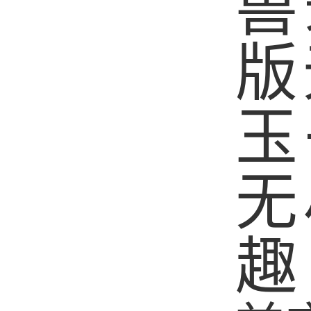
兽
版
玉
无
趣