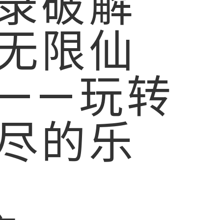
录破解
无限仙
——玩转
尽的乐